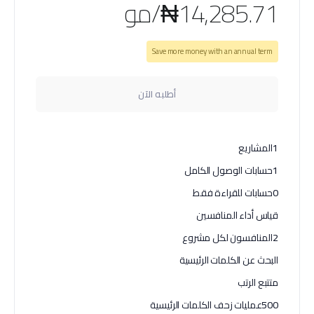
₦14,285.71/مو
Save more money with an annual term
أطلبه الآن
1
المشاريع
1
حسابات الوصول الكامل
0
حسابات للقراءة فقط
قياس أداء المنافسين
2
المنافسون لكل مشروع
البحث عن الكلمات الرئيسية
متتبع الرتب
500
عمليات زحف الكلمات الرئيسية