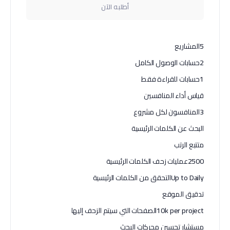
أطلبه الآن
5
المشاريع
2
حسابات الوصول الكامل
1
حسابات للقراءة فقط
قياس أداء المنافسين
3
المنافسون لكل مشروع
البحث عن الكلمات الرئيسية
متتبع الرتب
2500
عمليات زحف الكلمات الرئيسية
Up to Daily
التحقق من الكلمات الرئيسية
تدقيق الموقع
10k per project
الصفحات التي سيتم الزحف إليها
مستشار تحسين محركات البحث