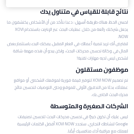
نتائج قابلة للقياس في متناول يدك
لحسن الحظ، هناك طريقة أسهل
: دعنا نتأكد من أن الأشخاص يكتشفون ما
يجعل شركتك رائعة من خلال عمليات البحث عبر الإنترنت باستخدام XOVI
NOW.
لنفترض أنك تريد تنمية أعمالك في العام المقبل. يمكنك البدء باستثمار بعض
المال في وكالة تحسين محركات البحث، ولكن يبدو أن هذه مهمة شاقة
لشخص ليس لديه مهارات تقنية!
موظفون مستقلون
تم تصميم XOVI NOW لتوفير قيمة فورية لموقعك الشخصي أو مواقع
عملائك، بدءًا من التدقيق الأولي للموقع وحتى التوصيات لتحسين نتائج
محرك البحث الخاص بك.
الشركات الصغيرة والمتوسطة
ليس عليك أن تكون خبيرًا في تحسين محركات البحث لتحسين تصنيفات
Google لنشاطك التجاري. ستحدد XOVI NOW أفضل الكلمات الرئيسية
لعملك مع مراقبة أداء منافسيك أيضًا.