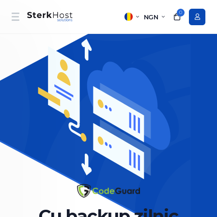
0
NGN
Cu backup zilnic