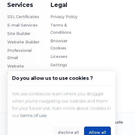
Services
Legal
SSL Certificates
Privacy Policy
E-mail Services
Terms &
Conditions
Site Builder
Browser
Website Builder
Cookies
Professional
Licesses
Email
Settings
Website
Security
Contact
Do you allow us to use cookies ?
Website Backup
SEO Tools
We use cookies to learn where you struggle
when you're navigating our website and them
for your future visit, learn more about cookies in
our
terms of use
Copyright © 2026 SterkHost Solutions. Toate drepturile
rezervate.
decline all
Allow all