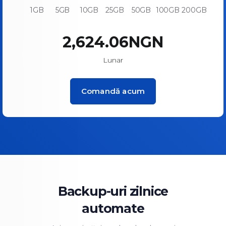
1GB
5GB
10GB
25GB
50GB
100GB
200GB
₦2,624.06NGN
Lunar
Comandă acum
Backup-uri zilnice
automate