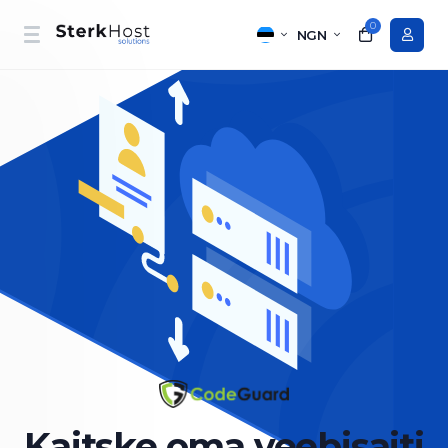
0
NGN
Kaitske
oma veebisaiti