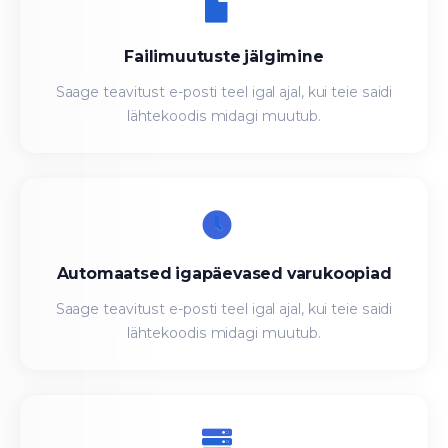
Failimuutuste jälgimine
Saage teavitust e-posti teel igal ajal, kui teie saidi
lähtekoodis midagi muutub.
Automaatsed igapäevased varukoopiad
Saage teavitust e-posti teel igal ajal, kui teie saidi
lähtekoodis midagi muutub.