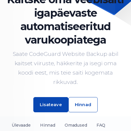
igapäevaste
automatiseeritud
varukoopiatega
Saate CodeGuard Website Backup abil
kaitset viiruste, häkkerite ja isegi oma
koodi eest, mis teie saiti kogemata
rikkuvad.
Lisateave
Hinnad
Ülevaade
Hinnad
Omadused
FAQ