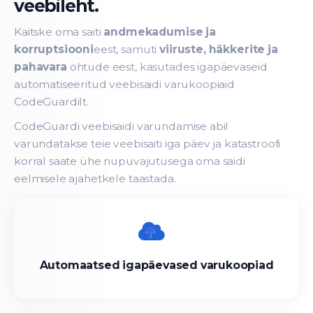
veebileht.
Kaitske oma saiti
andmekadumise ja
korruptsiooni
eest, samuti
viiruste, häkkerite ja
pahavara
ohtude eest, kasutades igapäevaseid
automatiseeritud veebisaidi varukoopiaid
CodeGuardilt.
CodeGuardi veebisaidi varundamise abil
varundatakse teie veebisaiti iga päev ja katastroofi
korral saate ühe nupuvajutusega oma saidi
eelmisele ajahetkele taastada.
Automaatsed igapäevased varukoopiad