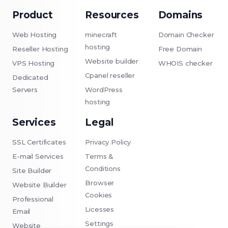
Product
Resources
Domains
Web Hosting
minecraft
Domain Checker
hosting
Reseller Hosting
Free Domain
Website builder
VPS Hosting
WHOIS checker
Cpanel reseller
Dedicated
Servers
WordPress
hosting
Services
Legal
SSL Certificates
Privacy Policy
E-mail Services
Terms &
Conditions
Site Builder
Browser
Website Builder
Cookies
Professional
Licesses
Email
Settings
Website