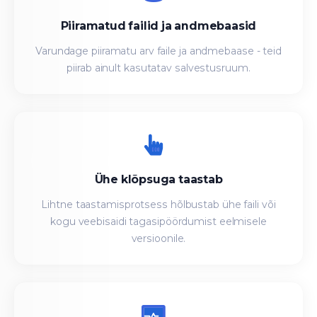
Piiramatud failid ja andmebaasid
Varundage piiramatu arv faile ja andmebaase - teid
piirab ainult kasutatav salvestusruum.
Ühe klõpsuga taastab
Lihtne taastamisprotsess hõlbustab ühe faili või
kogu veebisaidi tagasipöördumist eelmisele
versioonile.